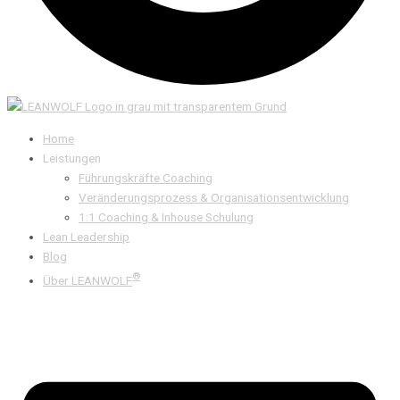
Home
Leistungen
Führungskräfte Coaching
Veränderungsprozess & Organisationsentwicklung
1:1 Coaching & Inhouse Schulung
Lean Leadership
Blog
®
Über LEANWOLF